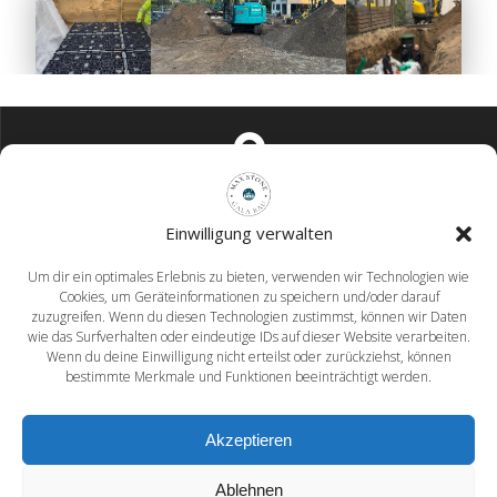
Mahlower Dorfstraße 12 15831 Blankenfelde-Mahlow
Einwilligung verwalten
Um dir ein optimales Erlebnis zu bieten, verwenden wir Technologien wie
Cookies, um Geräteinformationen zu speichern und/oder darauf
zuzugreifen. Wenn du diesen Technologien zustimmst, können wir Daten
wie das Surfverhalten oder eindeutige IDs auf dieser Website verarbeiten.
Wenn du deine Einwilligung nicht erteilst oder zurückziehst, können
info@max-stone.de
bestimmte Merkmale und Funktionen beeinträchtigt werden.
Akzeptieren
Ablehnen