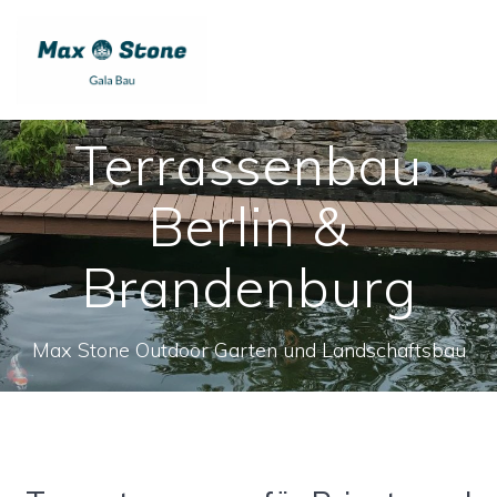
Skip
to
content
Terrassenbau
Berlin &
Brandenburg
Max Stone Outdoor Garten und Landschaftsbau