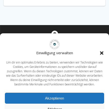
Mahlower Dorfstraße 12 15831 Blankenfelde-Mahlow
Einwilligung verwalten
Um dir ein optimales Erlebnis zu bieten, verwenden wir Technologien wie
Cookies, um Geräteinformationen zu speichern und/oder darauf
zuzugreifen. Wenn du diesen Technologien zustimmst, können wir Daten
wie das Surfverhalten oder eindeutige IDs auf dieser Website verarbeiten.
Wenn du deine Einwilligung nicht erteilst oder zurückziehst, können
info@max-stone.de
bestimmte Merkmale und Funktionen beeinträchtigt werden.
Akzeptieren