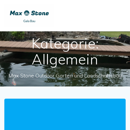
Skip
to
content
Kategorie:
Allgemein
Max Stone Outdoor Garten und Landschaftsbau