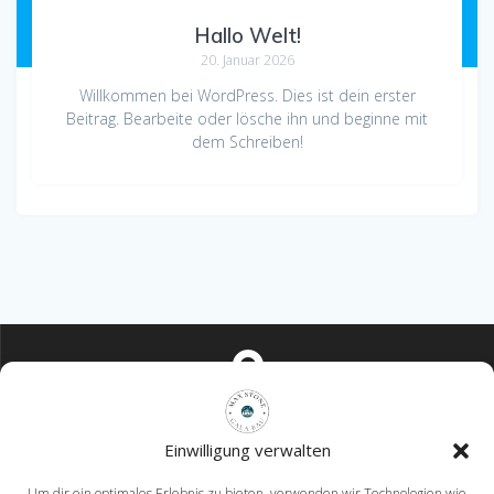
Hallo Welt!
20. Januar 2026
Willkommen bei WordPress. Dies ist dein erster
Beitrag. Bearbeite oder lösche ihn und beginne mit
dem Schreiben!
Mahlower Dorfstraße 12 15831 Blankenfelde-Mahlow
Einwilligung verwalten
Um dir ein optimales Erlebnis zu bieten, verwenden wir Technologien wie