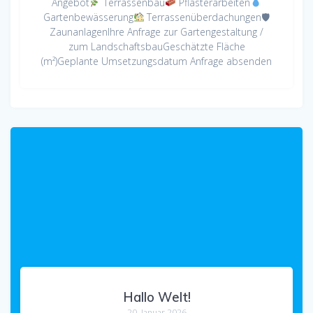
Angebot
Terrassenbau
Pflasterarbeiten
Gartenbewässerung
Terrassenüberdachungen🛡
ZaunanlagenIhre Anfrage zur Gartengestaltung /
zum LandschaftsbauGeschätzte Fläche
(m²)Geplante Umsetzungsdatum Anfrage absenden
Hallo Welt!
20. Januar 2026