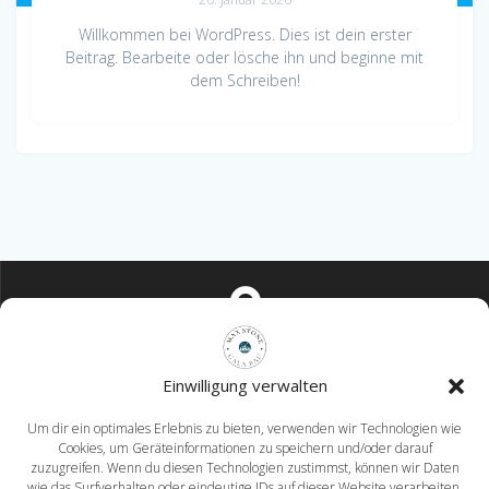
Willkommen bei WordPress. Dies ist dein erster
Beitrag. Bearbeite oder lösche ihn und beginne mit
dem Schreiben!
Mahlower Dorfstraße 12 15831 Blankenfelde-Mahlow
Einwilligung verwalten
Um dir ein optimales Erlebnis zu bieten, verwenden wir Technologien wie
Cookies, um Geräteinformationen zu speichern und/oder darauf
zuzugreifen. Wenn du diesen Technologien zustimmst, können wir Daten
wie das Surfverhalten oder eindeutige IDs auf dieser Website verarbeiten.